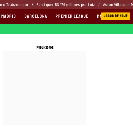
om o Trabzonspor
Zenit quer R$ 176 milhões por Luiz
Aston Villa quer 
 MADRID
BARCELONA
PREMIER LEAGUE
MANCHESTER CITY
JOGOS DE HOJE
PUBLICIDADE