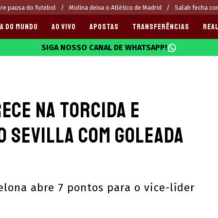
re pausa do futebol
Molina deixa o Atlético de Madrid
Salah fecha c
A DO MUNDO
AO VIVO
APOSTAS
TRANSFERÊNCIAS
REAL
SIGA NOSSO CANAL DE WHATSAPP!
025
ece na torcida e
o Sevilla com goleada
elona abre 7 pontos para o vice-líder