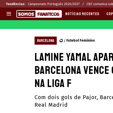
Tendências
:
Campeonato Português 2026/2027
CBF comunica sob
NOTÍCIAS RECENTES
COP
EUROPA
APOSTAS
CHAMPIONS LEAGUE
Melhores sites de apostas 2
BARCELONA
Futebol Feminino
LIGUE 1
Últimas
Lamine Yamal apar
LA LIGA
CASAS DE APOSTAS
PREMIER LEAGUE
CÓDIGOS e OFERTAS
Barcelona vence 
SERIE A
APPS
BUNDESLIGA
RANKINGS
na Liga F
LIGA PORTUGUESA
EUROPA LEAGUE
Com dois gols de Pajor, Barc
Real Madrid