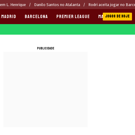
rem L. Henrique
Danilo Santos no Atalanta
Rodri aceita jogar no Barc
 MADRID
BARCELONA
PREMIER LEAGUE
MANCHESTER CITY
JOGOS DE HOJE
PUBLICIDADE