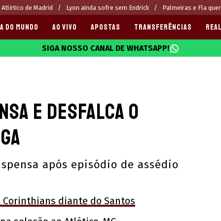
 Atlético de Madrid
Lyon ainda sofre sem Endrick
Palmeiras e Fla que
A DO MUNDO
AO VIVO
APOSTAS
TRANSFERÊNCIAS
REAL
SIGA NOSSO CANAL DE WHATSAPP!
025
nsa e desfalca o
iga
uspensa após episódio de assédio
o Corinthians diante do Santos