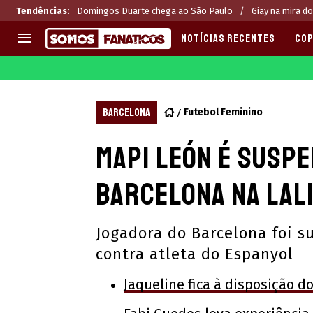
Tendências
:
Domingos Duarte chega ao São Paulo
Giay na mira do
NOTÍCIAS RECENTES
COP
EUROPA
APOSTAS
CHAMPIONS LEAGUE
Melhores sites de apostas 2
BARCELONA
Futebol Feminino
LIGUE 1
Últimas
Mapi León é suspe
LA LIGA
CASAS DE APOSTAS
PREMIER LEAGUE
CÓDIGOS e OFERTAS
Barcelona na LaL
SERIE A
APPS
BUNDESLIGA
RANKINGS
Jogadora do Barcelona foi s
LIGA PORTUGUESA
contra atleta do Espanyol
EUROPA LEAGUE
Jaqueline fica à disposição d