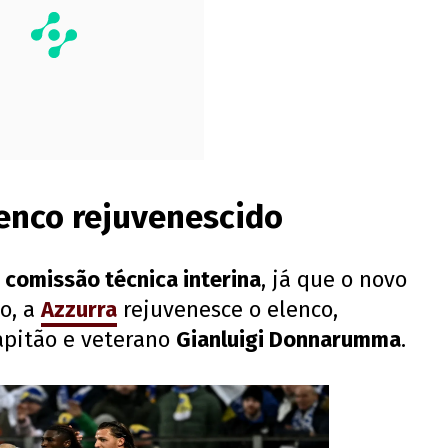
elenco rejuvenescido
a
comissão técnica interina
, já que o novo
o, a
Azzurra
rejuvenesce o elenco,
apitão e veterano
Gianluigi Donnarumma
.