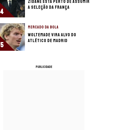
Zidane está perto de assumir
a seleção da França
4
MERCADO DA BOLA
Woltemade vira alvo do
Atlético de Madrid
5
PUBLICIDADE