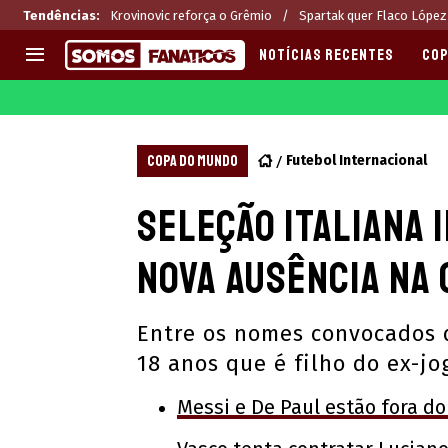
Tendências
:
Krovinovic reforça o Grêmio
Spartak quer Flaco López
NOTÍCIAS RECENTES
COP
EUROPA
APOSTAS
CHAMPIONS LEAGUE
Melhores sites de apostas 2
COPA DO MUNDO
Futebol Internacional
LIGUE 1
Últimas
Seleção Italiana 
LA LIGA
CASAS DE APOSTAS
PREMIER LEAGUE
CÓDIGOS e OFERTAS
nova ausência na
SERIE A
APPS
BUNDESLIGA
RANKINGS
Entre os nomes convocados d
LIGA PORTUGUESA
18 anos que é filho do ex-jo
EUROPA LEAGUE
Messi e De Paul estão fora do