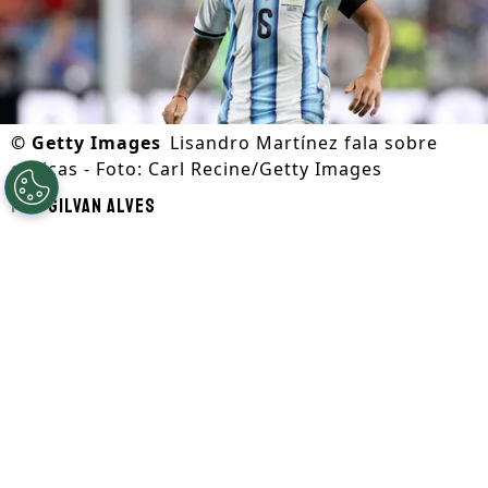
©
Getty Images
Lisandro Martínez fala sobre
críticas - Foto: Carl Recine/Getty Images
Por
Gilvan Alves
Segue a gente no Google!
A
Copa do Mundo de 2026
acabou há um
tempo, mas ainda segue rendendo fora
dos gramados. Agora, quem comentou
sobre a decisão foi
Lisandro Martínez
, que,