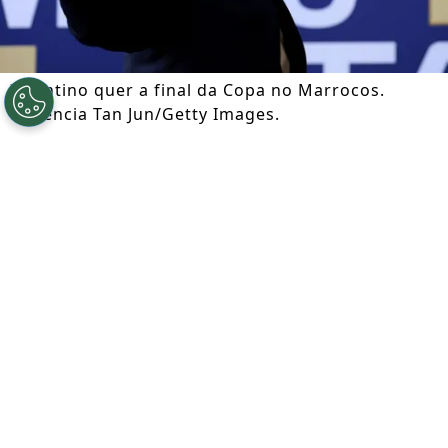
Infantino quer a final da Copa no Marrocos.
Florencia Tan Jun/Getty Images.
Por
Lauren Berger
Segue a gente no Google!
Gianni Infantino
vive uma crise na
presidência da Fifa. Tentando conter os
ânimos, o dirigente teria oferecido ao
Marrocos a possibilidade de sediar a final
da
Copa do Mundo de 2030
.