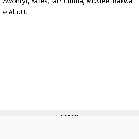
Awoniyi, Yates, Jair Cunha, McAtee, Bakwa
e Abott.
PUBLICIDADE