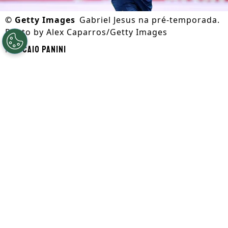
©
Getty Images
Gabriel Jesus na pré-temporada.
Photo by Alex Caparros/Getty Images
Por
Caio Panini
Segue a gente no Google!
Gabriel Jesus
pode se tornar um dos
personagens na atual janela de
transferências. Com futuro incerto no
Arsenal
, o
atacante entrou na mira do
Napoli
e, nos bastidores, os clubes dão um
passo importante.