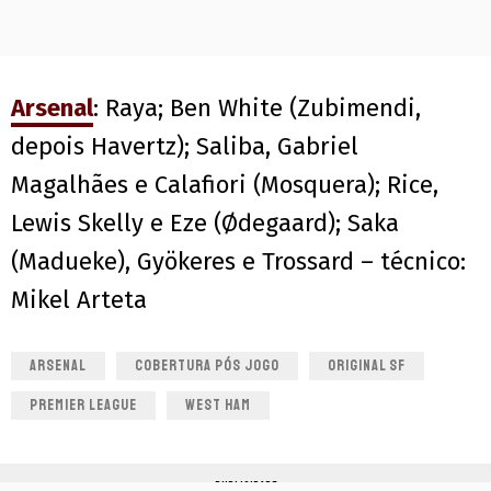
Arsenal
: Raya; Ben White (Zubimendi,
depois Havertz); Saliba, Gabriel
Magalhães e Calafiori (Mosquera); Rice,
Lewis Skelly e Eze (Ødegaard); Saka
(Madueke), Gyökeres e Trossard – técnico:
Mikel Arteta
ARSENAL
COBERTURA PÓS JOGO
ORIGINAL SF
PREMIER LEAGUE
WEST HAM
PUBLICIDADE