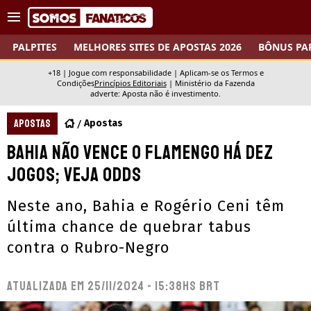
PALPITES
MELHORES SITES DE APOSTAS 2026
BÔNUS PA
+18 | Jogue com responsabilidade | Aplicam-se os Termos e
Condições
Princípios Editoriais
|
Ministério da Fazenda
adverte: Aposta não é investimento.
APOSTAS
Apostas
Bahia não vence o Flamengo há dez
jogos; veja odds
Neste ano, Bahia e Rogério Ceni têm
última chance de quebrar tabus
contra o Rubro-Negro
Atualizada em
25/11/2024 - 15:38hs BRT