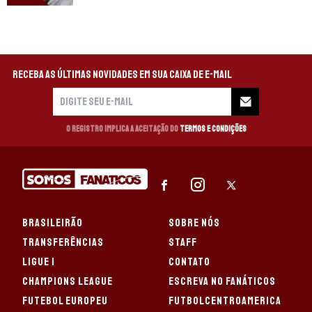
Receba as últimas novidades em sua caixa de e-mail
O registro implica a aceitação do
Termos e Condições
BRASILEIRÃO
SOBRE NÓS
TRANSFERÊNCIAS
STAFF
LIGUE 1
CONTATO
CHAMPIONS LEAGUE
ESCREVA NO FANÁTICOS
FUTEBOL EUROPEU
FUTBOLCENTROAMERICA