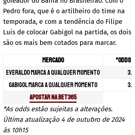
goleador do Bahia no Brasileirão. Com o
Pedro fora, que é o artilheiro do time na
temporada, e com a tendência do Filipe
Luis de colocar Gabigol na partida, os dois
são os mais bem cotados para marcar.
Mercado
*Odds 
Everaldo marca a qualquer momento
3.
Gabigol marca a qualquer momento
3.
Apostar na bet365
*As odds estão sujeitas a alterações.
Última atualização 4 de outubro de 2024
às 10h15