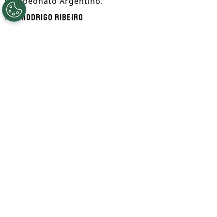
Campeonato Argentino.
Por
Rodrigo Ribeiro
Segue a gente no Google!
A segunda rodada do Torneo Clausura de
2026 terá pela frente um grande
confronto. Boca Juniors e Estudiantes
medirão forças nesta
quarta-feira (5), às
19h (de Brasília), no Estádio Alberto José
Armando
, mais conhecido como
La
Bombonera.
O encontro reúne duas equipes