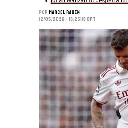
Johan Manzambi desperta int
Por
Marcel Rauen
12/05/2026 - 16:25hs BRT