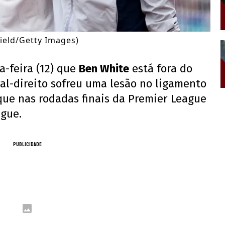
field/Getty Images)
a-feira (12) que
Ben White
está fora do
al-direito sofreu uma lesão no ligamento
que nas rodadas finais da Premier League
ague.
PUBLICIDADE