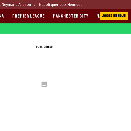
á Neymar e Alisson
Napoli quer Luiz Henrique
NA
PREMIER LEAGUE
MANCHESTER CITY
MANCHESTER UNI
JOGOS DE HOJE
PUBLICIDADE