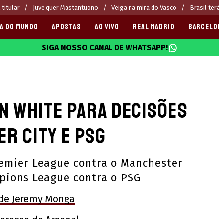
 titular
Juve quer Mastantuono
Veiga na mira do Vasco
Brasil ter
A DO MUNDO
APOSTAS
AO VIVO
REAL MADRID
BARCELO
SIGA NOSSO CANAL DE WHATSAPP!
025
n White para decisões
r City e PSG
remier League contra o Manchester
mpions League contra o PSG
 de Jeremy Monga