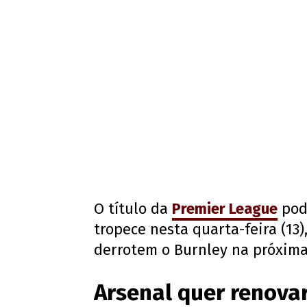
O título da
Premier League
pode
tropece nesta quarta-feira (13)
derrotem o Burnley na próxima
Arsenal quer renova