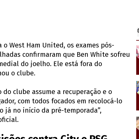
a o West Ham United, os exames pós-
alhadas confirmaram que Ben White sofreu
edial do joelho. Ele está fora do
ou o clube.
 do clube assume a recuperação e o
gador, com todos focados em recolocá-lo
o já no início da pré-temporada”,
icial.