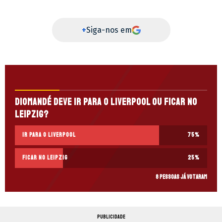
+
Siga-nos em
Diomandé deve ir para o Liverpool ou ficar no
Leipzig?
Ir para o Liverpool
75
%
Ficar no Leipzig
25
%
8 pessoas já votaram
PUBLICIDADE