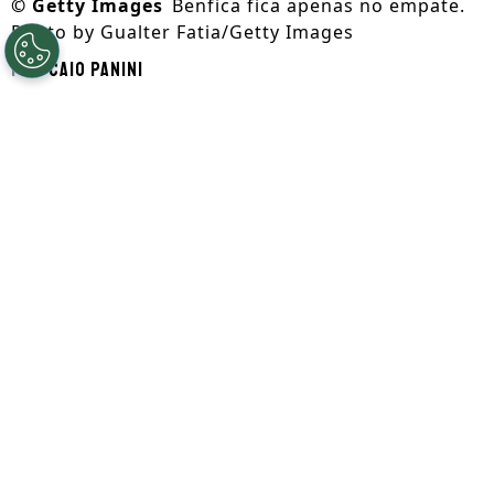
©
Getty Images
Benfica fica apenas no empate.
Photo by Gualter Fatia/Getty Images
Por
Caio Panini
Segue a gente no Google!
Em partida válida pela 1ª rodada do
Campeonato Português 2026/27
, o
Benfica
recebeu a visita do Académico de Viseu
, no
Estádio da Luz. A equipe mandante
dominou as ações do jogo, mas cometeu
erros que influenciaram no placar em 2 a
2.