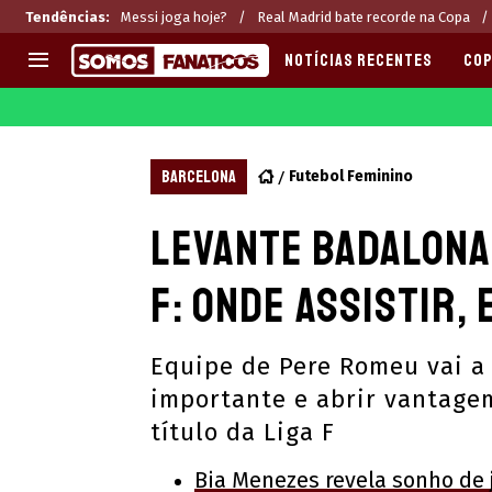
Tendências
:
Messi joga hoje?
Real Madrid bate recorde na Copa
NOTÍCIAS RECENTES
COP
EUROPA
APOSTAS
CHAMPIONS LEAGUE
Melhores sites de apostas 2
BARCELONA
Futebol Feminino
LIGUE 1
Últimas
Levante Badalona
LA LIGA
CASAS DE APOSTAS
PREMIER LEAGUE
CÓDIGOS e OFERTAS
F: Onde assistir,
SERIE A
APPS
BUNDESLIGA
RANKINGS
Equipe de Pere Romeu vai a
LIGA PORTUGUESA
importante e abrir vantagem
EUROPA LEAGUE
título da Liga F
Bia Menezes revela sonho de j