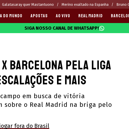
Galatasaray quer Mastantuono
Merino exaltado na Espanha
Bruno G
A DO MUNDO
APOSTAS
AO VIVO
REAL MADRID
BARCELO
SIGA NOSSO CANAL DE WHATSAPP!
025
 x Barcelona pela Liga
 escalações e mais
 campo em busca de vitória
 sobre o Real Madrid na briga pelo
ogar fora do Brasil