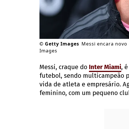
©
Getty Images
Messi encara novo 
Images
Messi, craque do
Inter Miami
, 
futebol, sendo multicampeão p
vida de atleta e empresário. A
feminino, com um pequeno clu