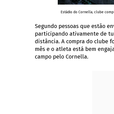
Estádio do Cornella, clube comp
Segundo pessoas que estão env
participando ativamente de tu
distância. A compra do clube f
mês e o atleta está bem engaj
campo pelo Cornella.