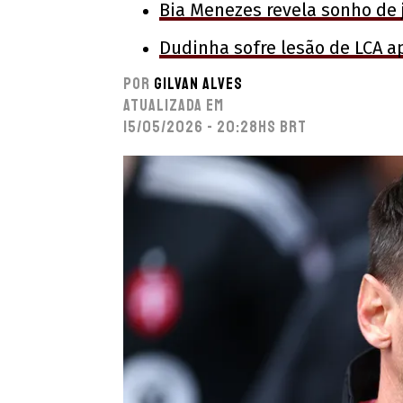
Bia Menezes revela sonho de j
Dudinha sofre lesão de LCA a
Por
Gilvan Alves
Atualizada em
15/05/2026 - 20:28hs BRT