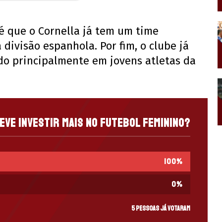
 é que o Cornella já tem um time
divisão espanhola. Por fim, o clube já
o principalmente em jovens atletas da
eve investir mais no futebol feminino?
100
%
0
%
5 pessoas já votaram