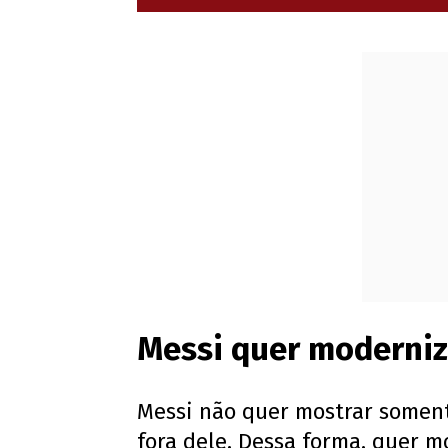
Messi quer moderniz
Messi não quer mostrar somen
fora dele. Dessa forma, quer m