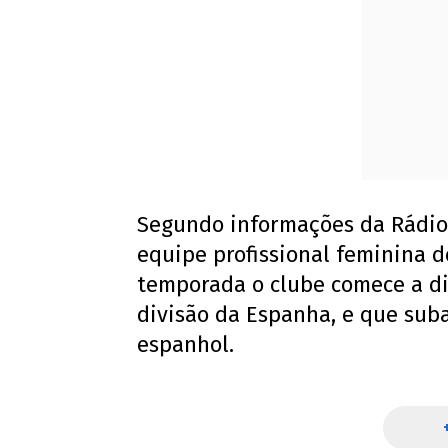
Segundo informações da Rádio 
equipe profissional feminina d
temporada o clube comece a di
divisão da Espanha, e que suba 
espanhol.