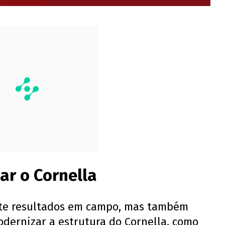
ar o Cornella
te resultados em campo, mas também
odernizar a estrutura do Cornella, como