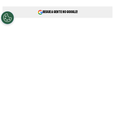
Segue a gente no Google!
A
seleção Brasileira
foi mais uma vez
eliminada nas quartas de finais da Copa
do Mundo, o vexame ficou maior já que o
maior rival foi campeão da competição.
Assim, o treinador Tite já terai informado
que iria deixar o comando da equipe,
independentemente do resultado.
Com isso, a diretoria anda buscando outro
nome para assumir, um dos mais cotados é