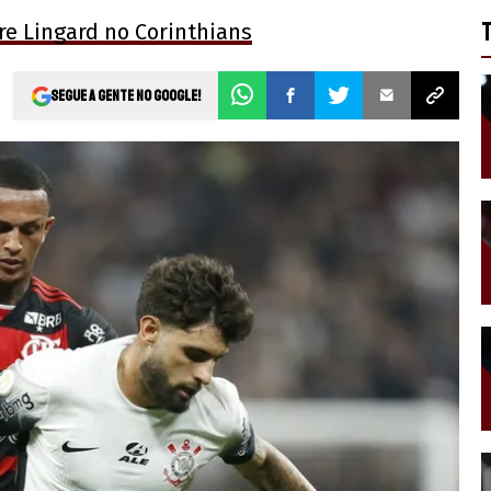
re Lingard no Corinthians
Segue a gente no Google!