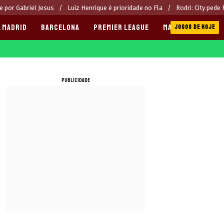
 por Gabriel Jesus
Luiz Henrique é prioridade no Fla
Rodri: City pede
 MADRID
BARCELONA
PREMIER LEAGUE
MANCHESTER CITY
JOGOS DE HOJE
PUBLICIDADE