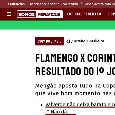
Tendências
:
Endrick pode deixar o Real Madrid
Vasco acerta com Fa
NOTÍCIAS RECENTES
COP
EUROPA
APOSTAS
CHAMPIONS LEAGUE
Melhores sites de apostas 2
COPA DO BRASIL
Futebol Brasileiro
LIGUE 1
Últimas
Flamengo x Corin
LA LIGA
CASAS DE APOSTAS
PREMIER LEAGUE
CÓDIGOS e OFERTAS
resultado do 1º 
SERIE A
APPS
BUNDESLIGA
RANKINGS
Mengão aposta tudo na Copa
LIGA PORTUGUESA
que vive bom momento nas 
EUROPA LEAGUE
Valverde não deixa barato e c
＂Não dá...＂