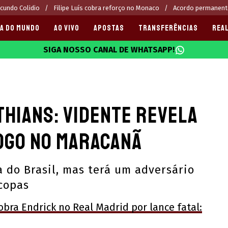
cundo Colidio
Filipe Luís cobra reforço no Monaco
Acordo permanente
A DO MUNDO
AO VIVO
APOSTAS
TRANSFERÊNCIAS
REAL
SIGA NOSSO CANAL DE WHATSAPP!
025
thians: vidente revela
jogo no Maracanã
 do Brasil, mas terá um adversário
copas
obra Endrick no Real Madrid por lance fatal: