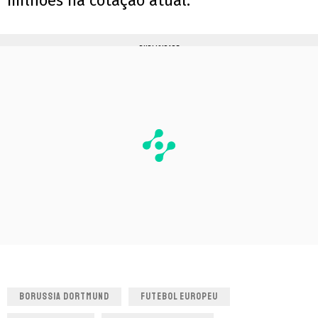
milhões na cotação atual.
PUBLICIDADE
BORUSSIA DORTMUND
FUTEBOL EUROPEU