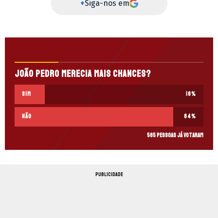
+
Siga-nos em
João Pedro merecia mais chances?
Sim
16
%
Não
84
%
565 pessoas já votaram
PUBLICIDADE